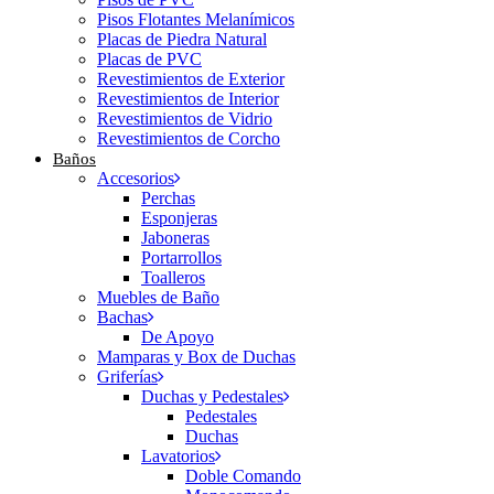
Pisos Flotantes Melanímicos
Placas de Piedra Natural
Placas de PVC
Revestimientos de Exterior
Revestimientos de Interior
Revestimientos de Vidrio
Revestimientos de Corcho
Baños
Accesorios
Perchas
Esponjeras
Jaboneras
Portarrollos
Toalleros
Muebles de Baño
Bachas
De Apoyo
Mamparas y Box de Duchas
Griferías
Duchas y Pedestales
Pedestales
Duchas
Lavatorios
Doble Comando