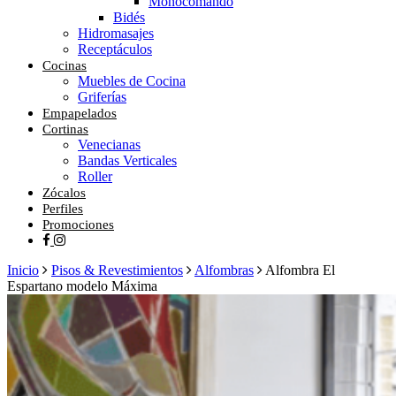
Monocomando
Bidés
Hidromasajes
Receptáculos
Cocinas
Muebles de Cocina
Griferías
Empapelados
Cortinas
Venecianas
Bandas Verticales
Roller
Zócalos
Perfiles
Promociones
facebook
instagram
Inicio
Pisos & Revestimientos
Alfombras
Alfombra El
Espartano modelo Máxima