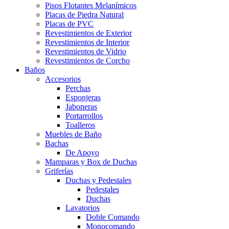
Pisos Flotantes Melanímicos
Placas de Piedra Natural
Placas de PVC
Revestimientos de Exterior
Revestimientos de Interior
Revestimientos de Vidrio
Revestimientos de Corcho
Baños
Accesorios
Perchas
Esponjeras
Jaboneras
Portarrollos
Toalleros
Muebles de Baño
Bachas
De Apoyo
Mamparas y Box de Duchas
Griferías
Duchas y Pedestales
Pedestales
Duchas
Lavatorios
Doble Comando
Monocomando