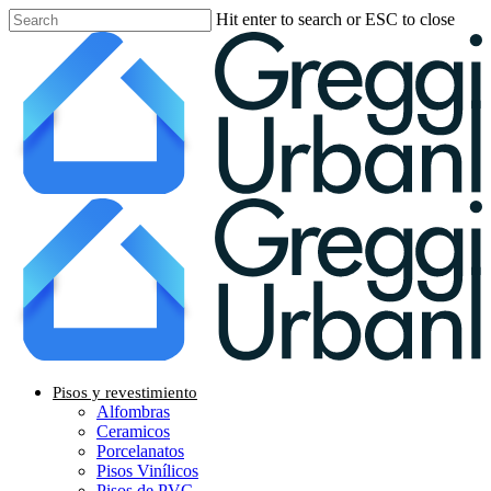
Skip
Hit enter to search or ESC to close
to
Close
main
Search
content
Menu
Pisos y revestimiento
Alfombras
Ceramicos
Porcelanatos
Pisos Vinílicos
Pisos de PVC