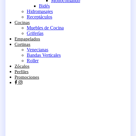
Monocomando
Bidés
Hidromasajes
Receptáculos
Cocinas
Muebles de Cocina
Griferías
Empapelados
Cortinas
Venecianas
Bandas Verticales
Roller
Zócalos
Perfiles
Promociones
facebook
instagram