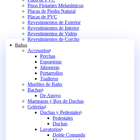
Pisos Flotantes Melanímicos
Placas de Piedra Natural
Placas de PVC
Revestimientos de Exterior
Revestimientos de Interior
Revestimientos de Vidrio
Revestimientos de Corcho
Baños
Accesorios
Perchas
Esponjeras
Jaboneras
Portarrollos
Toalleros
Muebles de Baño
Bachas
De Apoyo
Mamparas y Box de Duchas
Griferías
Duchas y Pedestales
Pedestales
Duchas
Lavatorios
Doble Comando