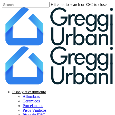
Skip
Hit enter to search or ESC to close
to
Close
main
Search
content
Menu
Pisos y revestimiento
Alfombras
Ceramicos
Porcelanatos
Pisos Vinílicos
Pisos de PVC