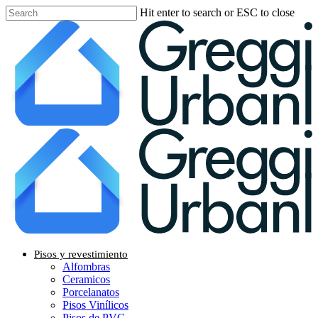
Skip
Hit enter to search or ESC to close
to
Close
main
Search
content
Menu
Pisos y revestimiento
Alfombras
Ceramicos
Porcelanatos
Pisos Vinílicos
Pisos de PVC