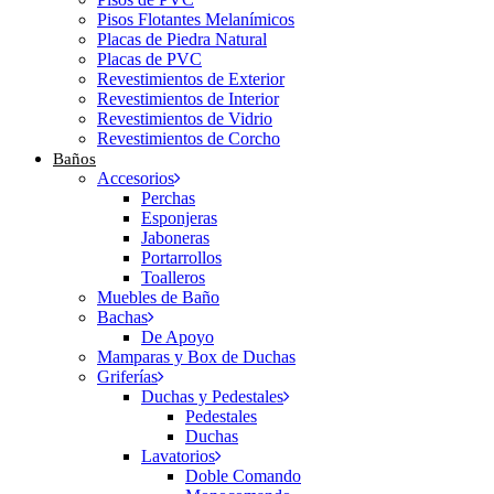
Pisos Flotantes Melanímicos
Placas de Piedra Natural
Placas de PVC
Revestimientos de Exterior
Revestimientos de Interior
Revestimientos de Vidrio
Revestimientos de Corcho
Baños
Accesorios
Perchas
Esponjeras
Jaboneras
Portarrollos
Toalleros
Muebles de Baño
Bachas
De Apoyo
Mamparas y Box de Duchas
Griferías
Duchas y Pedestales
Pedestales
Duchas
Lavatorios
Doble Comando