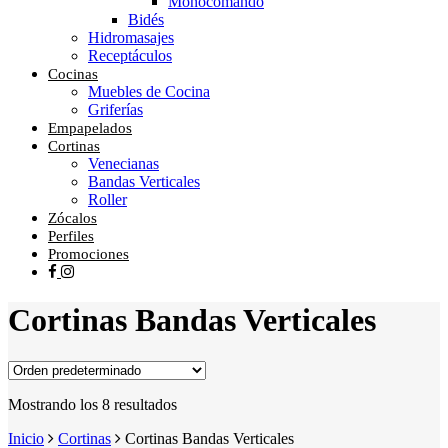
Monocomando
Bidés
Hidromasajes
Receptáculos
Cocinas
Muebles de Cocina
Griferías
Empapelados
Cortinas
Venecianas
Bandas Verticales
Roller
Zócalos
Perfiles
Promociones
facebook
instagram
Cortinas Bandas Verticales
Mostrando los 8 resultados
Inicio
Cortinas
Cortinas Bandas Verticales