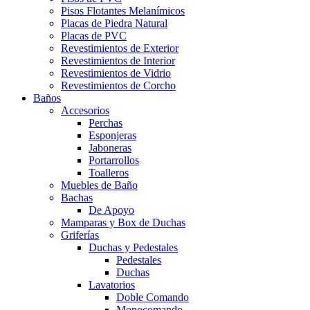
Pisos Flotantes Melanímicos
Placas de Piedra Natural
Placas de PVC
Revestimientos de Exterior
Revestimientos de Interior
Revestimientos de Vidrio
Revestimientos de Corcho
Baños
Accesorios
Perchas
Esponjeras
Jaboneras
Portarrollos
Toalleros
Muebles de Baño
Bachas
De Apoyo
Mamparas y Box de Duchas
Griferías
Duchas y Pedestales
Pedestales
Duchas
Lavatorios
Doble Comando
Monocomando