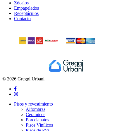
Zócalos
Empapelados
Receptáculos
Contacto
© 2026 Greggi Urbani.
facebook
instagram
Close
Pisos y revestimiento
Menu
Alfombras
Ceramicos
Porcelanatos
Pisos Vinílicos
Pisos de PVC