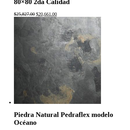
80×80 2da Calidad
El
El
$
25,827.00
$
20,661.00
precio
precio
original
actual
era:
es:
$25,827.00.
$20,661.00.
Piedra Natural Pedraflex modelo
Océano