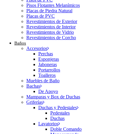
Pisos Flotantes Melanímicos
Placas de Piedra Natural
Placas de PVC
Revestimientos de Exterior
Revestimientos de Interior
Revestimientos de Vidrio
Revestimientos de Corcho
Baños
Accesorios
Perchas
Esponjeras
Jaboneras
Portarrollos
Toalleros
Muebles de Baño
Bachas
De Apoyo
Mamparas y Box de Duchas
Griferías
Duchas y Pedestales
Pedestales
Duchas
Lavatorios
Doble Comando