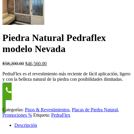
Piedra Natural Pedraflex
modelo Nevada
El
El
$
58,200.00
$
46,560.00
precio
precio
PedraFlex es el revestimiento más reciente de fácil aplicación, ligero
original
actual
y con la belleza natural de la piedra con posibilidades ilimitadas.
era:
es:
$58,200.00.
$46,560.00.
WhatsApp
Categorías:
Pisos & Revestimientos
,
Placas de Piedra Natural
,
Promociones %
Etiqueta:
PedraFlex
Descripción