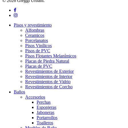
© 2026 Greggi Urbani.
facebook
instagram
Close
Pisos y revestimiento
Menu
Alfombras
Ceramicos
Porcelanatos
Pisos Vinílicos
Pisos de PVC
Pisos Flotantes Melanímicos
Placas de Piedra Natural
Placas de PVC
Revestimientos de Exterior
Revestimientos de Interior
Revestimientos de Vidrio
Revestimientos de Corcho
Baños
Accesorios
Perchas
Esponjeras
Jaboneras
Portarrollos
Toalleros
Muebles de Baño