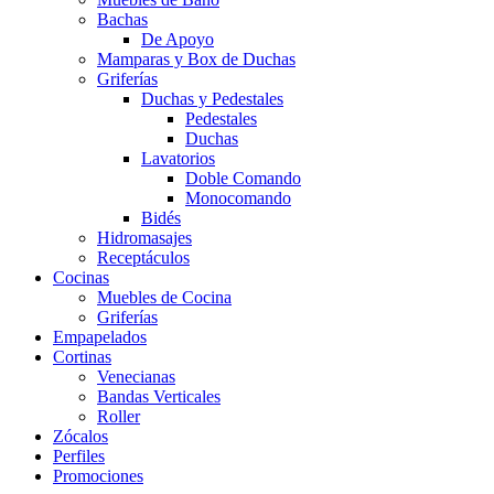
Bachas
De Apoyo
Mamparas y Box de Duchas
Griferías
Duchas y Pedestales
Pedestales
Duchas
Lavatorios
Doble Comando
Monocomando
Bidés
Hidromasajes
Receptáculos
Cocinas
Muebles de Cocina
Griferías
Empapelados
Cortinas
Venecianas
Bandas Verticales
Roller
Zócalos
Perfiles
Promociones