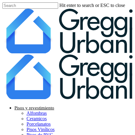
Skip
Hit enter to search or ESC to close
to
Close
main
Search
content
Menu
Pisos y revestimiento
Alfombras
Ceramicos
Porcelanatos
Pisos Vinílicos
Pisos de PVC