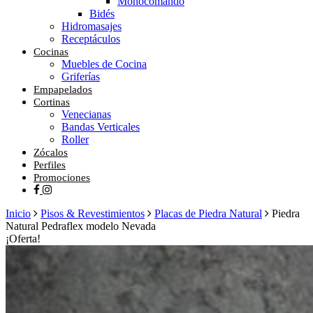
Monocomando
Bidés
Hidromasajes
Receptáculos
Cocinas
Muebles de Cocina
Griferías
Empapelados
Cortinas
Venecianas
Bandas Verticales
Roller
Zócalos
Perfiles
Promociones
facebook
instagram
Inicio
Pisos & Revestimientos
Placas de Piedra Natural
Piedra
Natural Pedraflex modelo Nevada
¡Oferta!