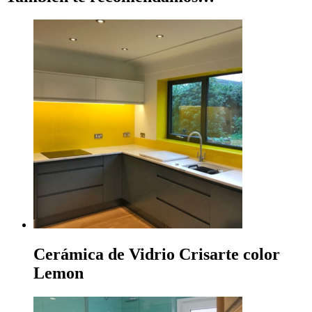
era:
es:
$25,827.00.
$20,661.00.
Cerámica de Vidrio Crisarte color
Lemon