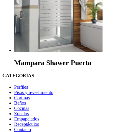
Mampara Shawer Puerta
CATEGORÍAS
Perfiles
Pisos y revestimiento
Cortinas
Baños
Cocinas
Zócalos
Empapelados
Receptáculos
Contacto