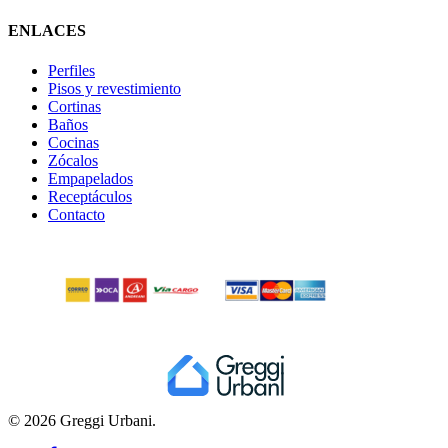
ENLACES
Perfiles
Pisos y revestimiento
Cortinas
Baños
Cocinas
Zócalos
Empapelados
Receptáculos
Contacto
© 2026 Greggi Urbani.