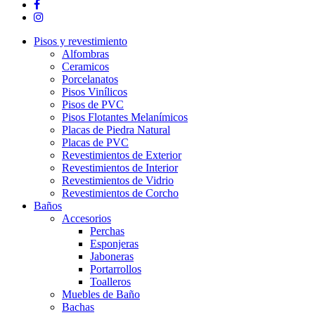
facebook
instagram
Close
Pisos y revestimiento
Menu
Alfombras
Ceramicos
Porcelanatos
Pisos Vinílicos
Pisos de PVC
Pisos Flotantes Melanímicos
Placas de Piedra Natural
Placas de PVC
Revestimientos de Exterior
Revestimientos de Interior
Revestimientos de Vidrio
Revestimientos de Corcho
Baños
Accesorios
Perchas
Esponjeras
Jaboneras
Portarrollos
Toalleros
Muebles de Baño
Bachas