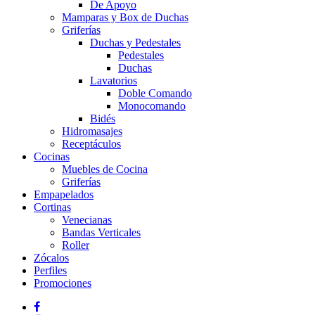
De Apoyo
Mamparas y Box de Duchas
Griferías
Duchas y Pedestales
Pedestales
Duchas
Lavatorios
Doble Comando
Monocomando
Bidés
Hidromasajes
Receptáculos
Cocinas
Muebles de Cocina
Griferías
Empapelados
Cortinas
Venecianas
Bandas Verticales
Roller
Zócalos
Perfiles
Promociones
facebook