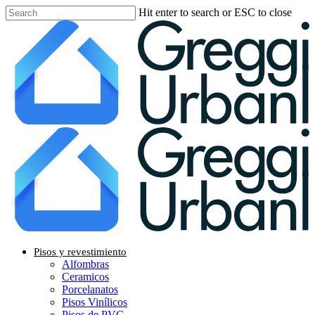
Skip
Hit enter to search or ESC to close
to
Close
main
Search
content
Menu
Pisos y revestimiento
Alfombras
Ceramicos
Porcelanatos
Pisos Vinílicos
Pisos de PVC