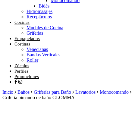
Monocomando
Bidés
Hidromasajes
Receptáculos
Cocinas
Muebles de Cocina
Griferías
Empapelados
Cortinas
Venecianas
Bandas Verticales
Roller
Zócalos
Perfiles
Promociones
facebook
instagram
Inicio
Baños
Griferías para Baño
Lavatorios
Monocomando
Griferia bimando de baño GLOMMA