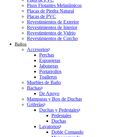
Pisos Flotantes Melanímicos
Placas de Piedra Natural
Placas de PVC
Revestimientos de Exterior
Revestimientos de Interior
Revestimientos de Vidrio
Revestimientos de Corcho
Baños
Accesorios
Perchas
Esponjeras
Jaboneras
Portarrollos
Toalleros
Muebles de Baño
Bachas
De Apoyo
Mamparas y Box de Duchas
Griferías
Duchas y Pedestales
Pedestales
Duchas
Lavatorios
Doble Comando