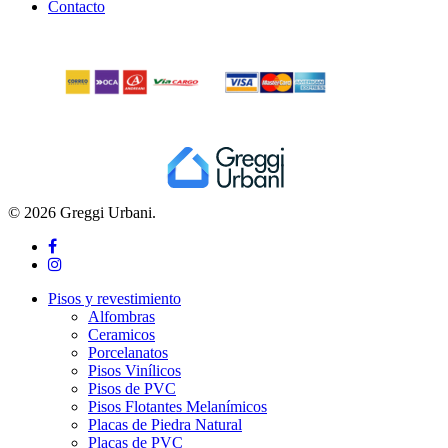
Contacto
© 2026 Greggi Urbani.
facebook
instagram
Close
Pisos y revestimiento
Menu
Alfombras
Ceramicos
Porcelanatos
Pisos Vinílicos
Pisos de PVC
Pisos Flotantes Melanímicos
Placas de Piedra Natural
Placas de PVC