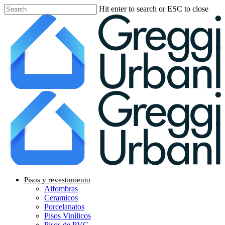
Skip
Hit enter to search or ESC to close
to
Close
main
Search
content
Menu
Pisos y revestimiento
Alfombras
Ceramicos
Porcelanatos
Pisos Vinílicos
Pisos de PVC