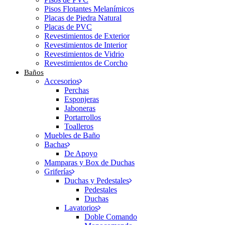
Pisos Flotantes Melanímicos
Placas de Piedra Natural
Placas de PVC
Revestimientos de Exterior
Revestimientos de Interior
Revestimientos de Vidrio
Revestimientos de Corcho
Baños
Accesorios
Perchas
Esponjeras
Jaboneras
Portarrollos
Toalleros
Muebles de Baño
Bachas
De Apoyo
Mamparas y Box de Duchas
Griferías
Duchas y Pedestales
Pedestales
Duchas
Lavatorios
Doble Comando