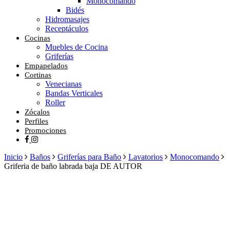
Monocomando
Bidés
Hidromasajes
Receptáculos
Cocinas
Muebles de Cocina
Griferías
Empapelados
Cortinas
Venecianas
Bandas Verticales
Roller
Zócalos
Perfiles
Promociones
facebook
instagram
Inicio
Baños
Griferías para Baño
Lavatorios
Monocomando
Griferia de baño labrada baja DE AUTOR