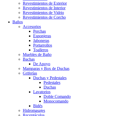
Revestimientos de Exterior
Revestimientos de Interior
Revestimientos de Vidrio
Revestimientos de Corcho
Baños
Accesorios
Perchas
Esponjeras
Jaboneras
Portarrollos
Toalleros
Muebles de Baño
Bachas
De Apoyo
Mamparas y Box de Duchas
Griferías
Duchas y Pedestales
Pedestales
Duchas
Lavatorios
Doble Comando
Monocomando
Bidés
Hidromasajes
Receptáculos