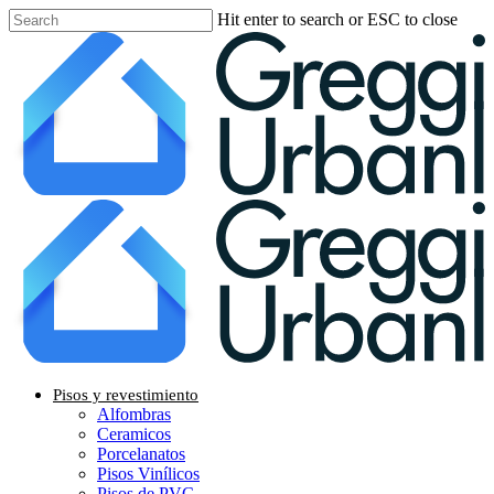
Skip
Hit enter to search or ESC to close
to
Close
main
Search
content
Menu
Pisos y revestimiento
Alfombras
Ceramicos
Porcelanatos
Pisos Vinílicos
Pisos de PVC