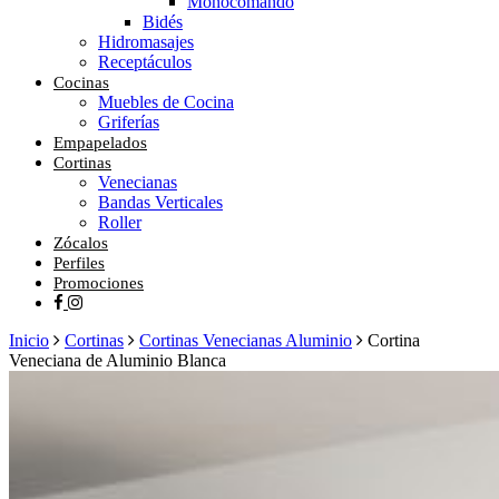
Monocomando
Bidés
Hidromasajes
Receptáculos
Cocinas
Muebles de Cocina
Griferías
Empapelados
Cortinas
Venecianas
Bandas Verticales
Roller
Zócalos
Perfiles
Promociones
facebook
instagram
Inicio
Cortinas
Cortinas Venecianas Aluminio
Cortina
Veneciana de Aluminio Blanca