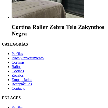
Cortina Roller Zebra Tela Zakynthos
Negra
CATEGORÍAS
Perfiles
Pisos y revestimiento
Cortinas
Baños
Cocinas
Zócalos
Empapelados
Receptáculos
Contacto
ENLACES
Perfiles