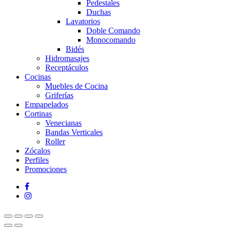
Pedestales
Duchas
Lavatorios
Doble Comando
Monocomando
Bidés
Hidromasajes
Receptáculos
Cocinas
Muebles de Cocina
Griferías
Empapelados
Cortinas
Venecianas
Bandas Verticales
Roller
Zócalos
Perfiles
Promociones
facebook
instagram