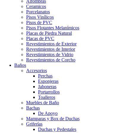
Menu
Alfombras
Ceramicos
Porcelanatos
Pisos Vinílicos
Pisos de PVC
Pisos Flotantes Melanímicos
Placas de Piedra Natural
Placas de PVC
Revestimientos de Exterior
Revestimientos de Interior
Revestimientos de Vidrio
Revestimientos de Corcho
Baños
Accesorios
Perchas
Esponjeras
Jaboneras
Portarrollos
Toalleros
Muebles de Baño
Bachas
De Apoyo
Mamparas y Box de Duchas
Griferías
Duchas y Pedestales