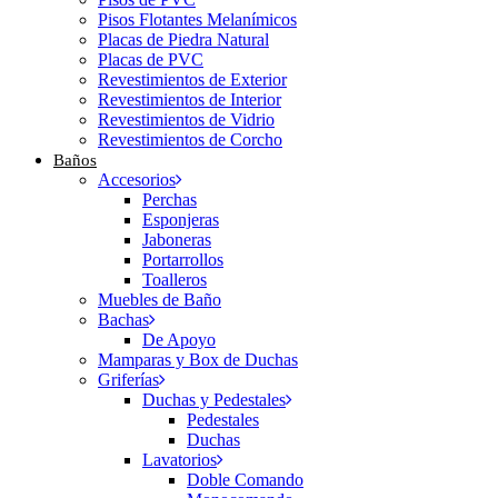
Pisos Flotantes Melanímicos
Placas de Piedra Natural
Placas de PVC
Revestimientos de Exterior
Revestimientos de Interior
Revestimientos de Vidrio
Revestimientos de Corcho
Baños
Accesorios
Perchas
Esponjeras
Jaboneras
Portarrollos
Toalleros
Muebles de Baño
Bachas
De Apoyo
Mamparas y Box de Duchas
Griferías
Duchas y Pedestales
Pedestales
Duchas
Lavatorios
Doble Comando