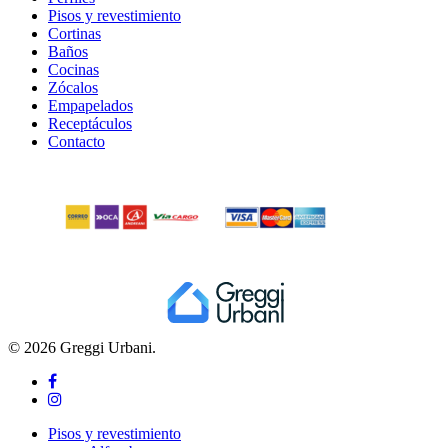
Pisos y revestimiento
Cortinas
Baños
Cocinas
Zócalos
Empapelados
Receptáculos
Contacto
© 2026 Greggi Urbani.
facebook
instagram
Close
Pisos y revestimiento