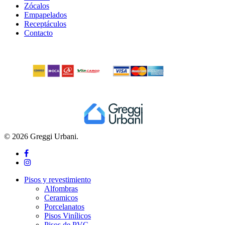
Zócalos
Empapelados
Receptáculos
Contacto
© 2026 Greggi Urbani.
facebook
instagram
Close
Pisos y revestimiento
Menu
Alfombras
Ceramicos
Porcelanatos
Pisos Vinílicos
Pisos de PVC