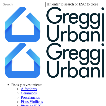
Skip
Hit enter to search or ESC to close
to
Close
main
Search
content
Menu
Pisos y revestimiento
Alfombras
Ceramicos
Porcelanatos
Pisos Vinílicos
Pisos de PVC