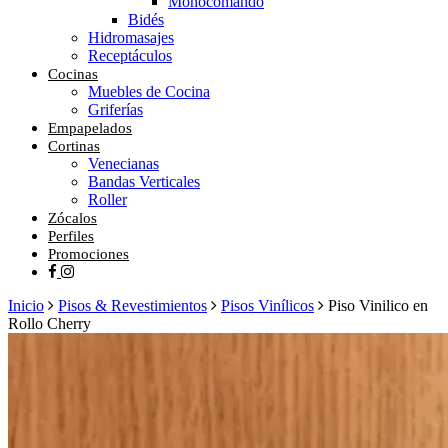
Monocomando
Bidés
Hidromasajes
Receptáculos
Cocinas
Muebles de Cocina
Griferías
Empapelados
Cortinas
Venecianas
Bandas Verticales
Roller
Zócalos
Perfiles
Promociones
facebook
instagram
Inicio
Pisos & Revestimientos
Pisos Vinílicos
Piso Vinilico en
Rollo Cherry