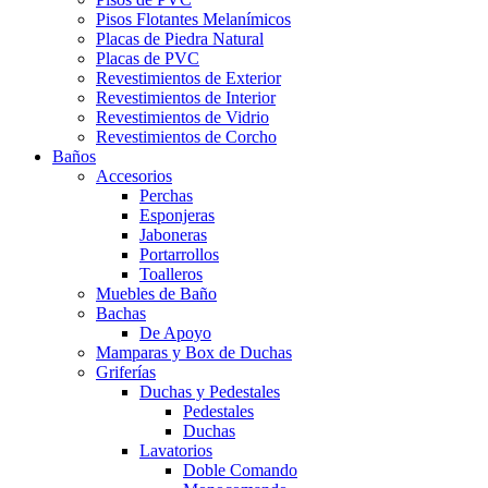
Pisos Flotantes Melanímicos
Placas de Piedra Natural
Placas de PVC
Revestimientos de Exterior
Revestimientos de Interior
Revestimientos de Vidrio
Revestimientos de Corcho
Baños
Accesorios
Perchas
Esponjeras
Jaboneras
Portarrollos
Toalleros
Muebles de Baño
Bachas
De Apoyo
Mamparas y Box de Duchas
Griferías
Duchas y Pedestales
Pedestales
Duchas
Lavatorios
Doble Comando