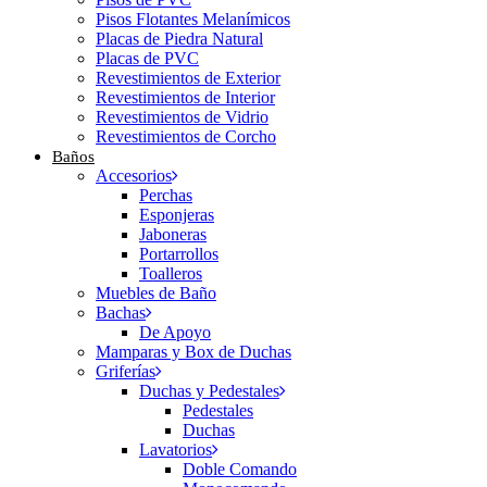
Pisos Flotantes Melanímicos
Placas de Piedra Natural
Placas de PVC
Revestimientos de Exterior
Revestimientos de Interior
Revestimientos de Vidrio
Revestimientos de Corcho
Baños
Accesorios
Perchas
Esponjeras
Jaboneras
Portarrollos
Toalleros
Muebles de Baño
Bachas
De Apoyo
Mamparas y Box de Duchas
Griferías
Duchas y Pedestales
Pedestales
Duchas
Lavatorios
Doble Comando